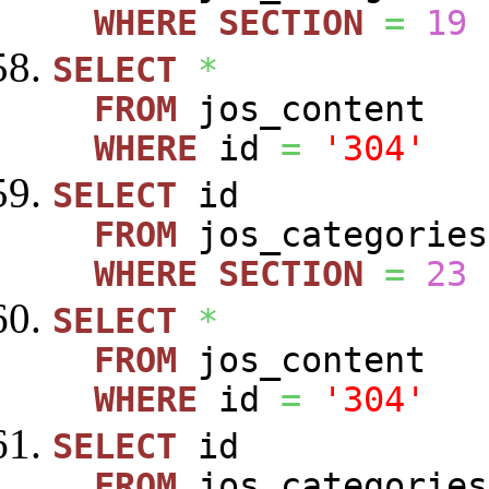
WHERE
SECTION
=
19
SELECT
*
FROM
jos_content
WHERE
id
=
'304'
SELECT
id
FROM
jos_categories
WHERE
SECTION
=
23
SELECT
*
FROM
jos_content
WHERE
id
=
'304'
SELECT
id
FROM
jos_categories