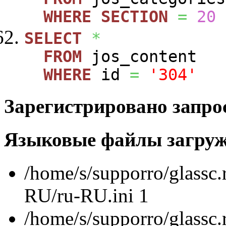
WHERE
SECTION
=
20
SELECT
*
FROM
jos_content
WHERE
id
=
'304'
Зарегистрировано запро
Языковые файлы загру
/home/s/supporro/glassc.
RU/ru-RU.ini 1
/home/s/supporro/glassc.