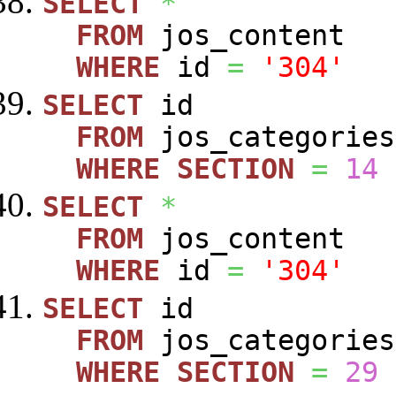
SELECT
*
FROM
jos_content
WHERE
id
=
'304'
SELECT
id
FROM
jos_categories
WHERE
SECTION
=
14
SELECT
*
FROM
jos_content
WHERE
id
=
'304'
SELECT
id
FROM
jos_categories
WHERE
SECTION
=
29