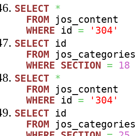
SELECT
*
FROM
jos_content
WHERE
id
=
'304'
SELECT
id
FROM
jos_categories
WHERE
SECTION
=
18
SELECT
*
FROM
jos_content
WHERE
id
=
'304'
SELECT
id
FROM
jos_categories
WHERE
SECTION
=
25