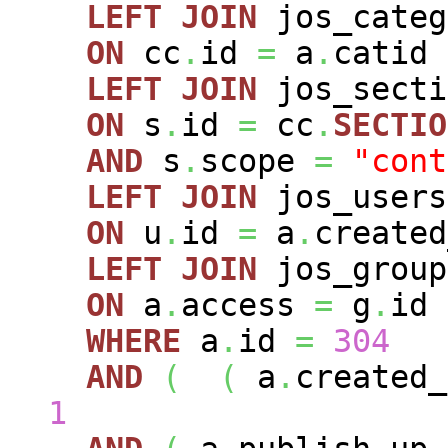
LEFT
JOIN
jos_cate
ON
cc
.
id
=
a
.
catid
LEFT
JOIN
jos_sect
ON
s
.
id
=
cc
.
SECTIO
AND
s
.
scope
=
"cont
LEFT
JOIN
jos_user
ON
u
.
id
=
a
.
created
LEFT
JOIN
jos_grou
ON
a
.
access
=
g
.
id
WHERE
a
.
id
=
304
AND
(
(
a
.
created
1