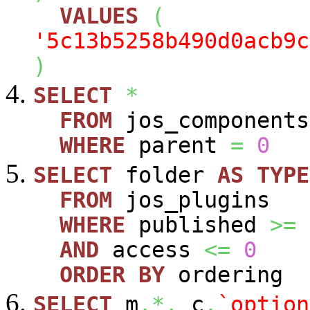
VALUES
(
'5c13b5258b490d0acb9c
)
SELECT
*
FROM
jos_components
WHERE
parent
=
0
SELECT
folder
AS
TYPE
FROM
jos_plugins
WHERE
published
>=
AND
access
<=
0
ORDER
BY
ordering
SELECT
m
.*,
c
.
`option