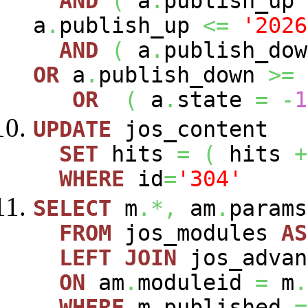
AND
(
a
.
publish_up
a
.
publish_up
<=
'2026
AND
(
a
.
publish_do
OR
a
.
publish_down
>=
OR
(
a
.
state
=
-
1
UPDATE
jos_content
SET
hits
=
(
hits
+
WHERE
id
=
'304'
SELECT
m
.*,
am
.
param
FROM
jos_modules
AS
LEFT
JOIN
jos_advan
ON
am
.
moduleid
=
m
.
WHERE
m
.
published
=