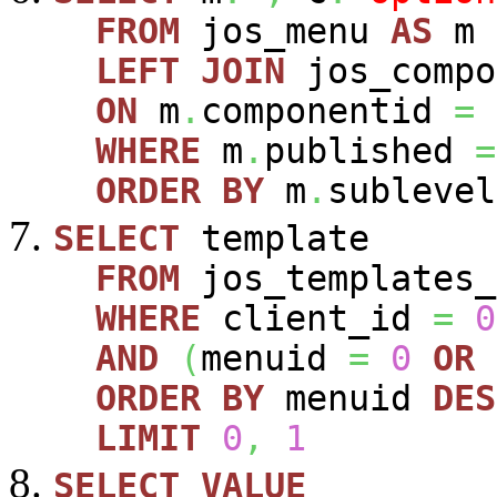
FROM
jos_menu
AS
m
LEFT
JOIN
jos_comp
ON
m
.
componentid
=
WHERE
m
.
published
=
ORDER
BY
m
.
sublevel
SELECT
template
FROM
jos_templates_
WHERE
client_id
=
0
AND
(
menuid
=
0
OR
ORDER
BY
menuid
DES
LIMIT
0
,
1
SELECT
VALUE