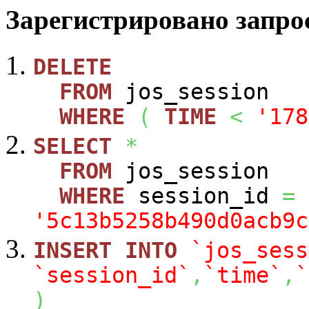
Зарегистрировано запрос
DELETE
FROM
jos_session
WHERE
(
TIME
<
'178
SELECT
*
FROM
jos_session
WHERE
session_id
=
'5c13b5258b490d0acb9c
INSERT
INTO
`jos_sess
`session_id`
,
`time`
,
`
)